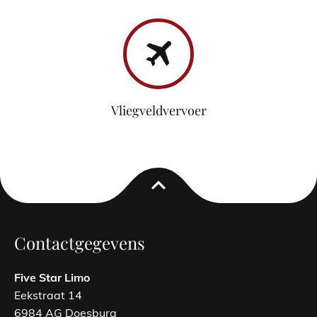
Vliegveldvervoer
expand_less
Contactgegevens
Five Star Limo
Eekstraat 14
6984 AG Doesburg