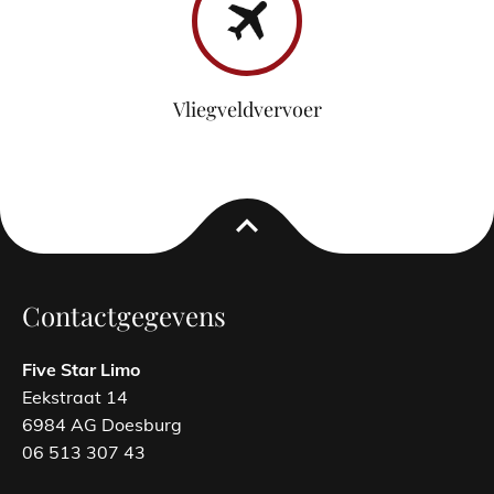
Vliegveldvervoer
expand_less
Contactgegevens
Five Star Limo
Eekstraat 14
6984 AG Doesburg
06 513 307 43