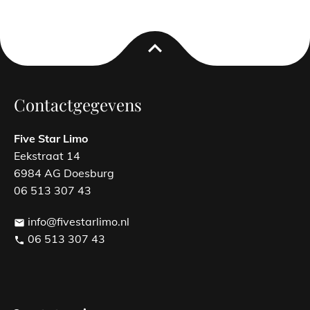
expand_less
Contactgegevens
Five Star Limo
Eekstraat 14
6984 AG Doesburg
06 513 307 43
info@fivestarlimo.nl
email
06 513 307 43
phone