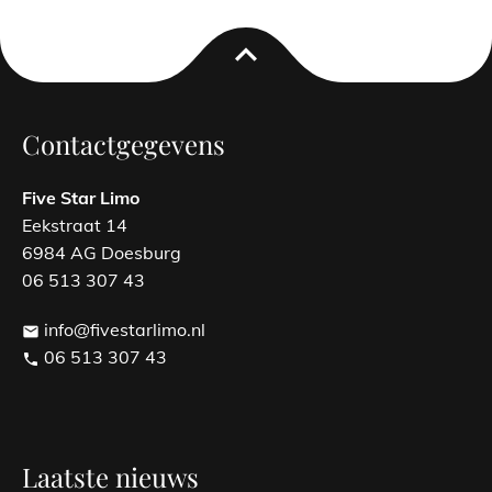
expand_less
Contactgegevens
Five Star Limo
Eekstraat 14
6984 AG Doesburg
06 513 307 43
info@fivestarlimo.nl
email
06 513 307 43
phone
Laatste nieuws