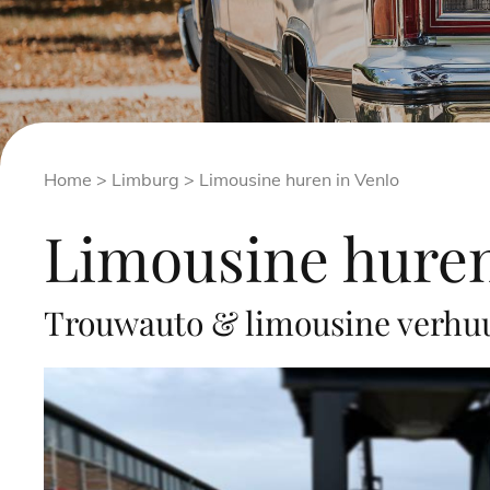
Home
>
Limburg
> Limousine huren in Venlo
Limousine huren
Trouwauto & limousine verhuu