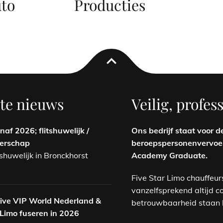
to
Producties
expand_less
te nieuws
Veilig, profe
af 2026; flitshuwelijk /
Ons bedrijf staat voor d
nerschap
beroepspersonenvervoer 
tshuwelijk in Bronckhorst
Academy Graduate.
Five Star Limo chauffeur
vanzelfsprekend altijd c
sive VIP World Nederland &
betrouwbaarheid staan b
 Limo fuseren in 2026