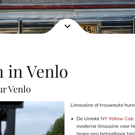
expand_more
 in Venlo
r Venlo
Limousine of trouwauto hure
De Unieke
NY Yellow Cab
moderne limousine voor het
tegen een betaalbaar tar