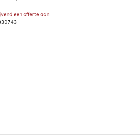
ijvend een offerte aan!
1330743