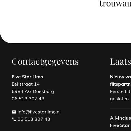
trouwau
Contactgegevens
Laats
Five Star Limo
Nieuw van
Eekstraat 14
flitspart
6984 AG Doesburg
Eerste fli
06 513 307 43
gesloten
info@fivestarlimo.nl
email
All-Inclu
06 513 307 43
phone
Five Star