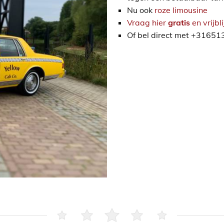
Nu ook
roze limousine
Vraag hier
gratis
en vrijbl
Of bel direct met +3165