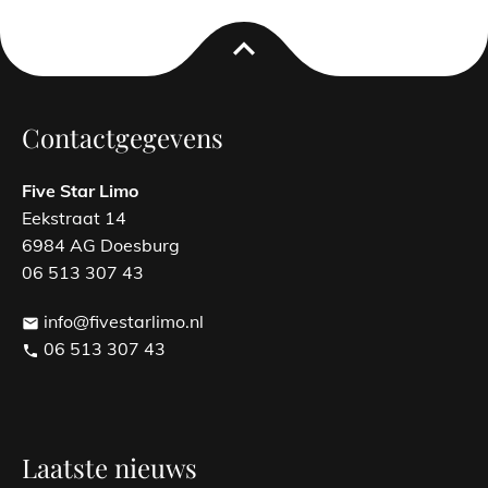
expand_less
Contactgegevens
Five Star Limo
Eekstraat 14
6984 AG Doesburg
06 513 307 43
info@fivestarlimo.nl
email
06 513 307 43
phone
Laatste nieuws