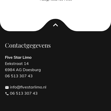
expand_less
Contactgegevens
Five Star Limo
Eekstraat 14
6984 AG Doesburg
06 513 307 43
info@fivestarlimo.nl
email
06 513 307 43
phone