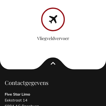
Vliegveldvervoer
expand_less
Contactgegevens
Five Star Limo
Eekstraat 14
6984 AG Doesburg